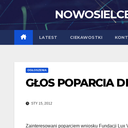
Skip
NOWOSIELCE
to
content
LATEST
CIEKAWOSTKI
KONT
OGŁOSZENIA
GŁOS POPARCIA 
STY 15, 2012
Zainteresowani poparciem wniosku Fundacji Lux V