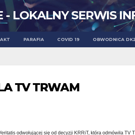
 - LOKALNY SERWIS I
AKT
PARAFIA
COVID 19
OBWODNICA DK
DLA TV TRWAM
eritatis odwołującej się od decyzji KRRiT, która odmówiła TV