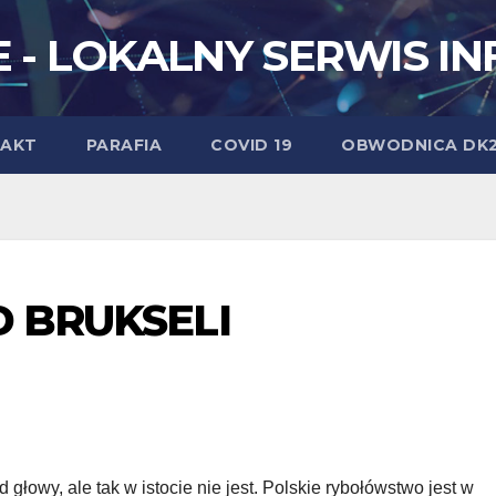
 - LOKALNY SERWIS I
AKT
PARAFIA
COVID 19
OBWODNICA DK
D BRUKSELI
łowy, ale tak w istocie nie jest. Polskie rybołówstwo jest w