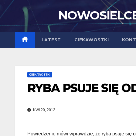
Skip
NOWOSIELCE
to
content
LATEST
CIEKAWOSTKI
KONT
CIEKAWOSTKI
RYBA PSUJE SIĘ O
KWI 20, 2012
Powiedzenie mówi wprawdzie, że ryba psuje się od g