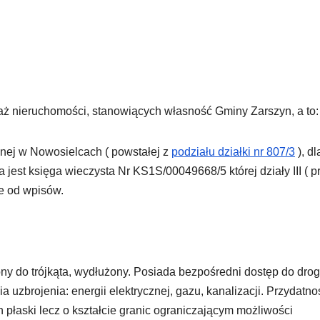
aż nieruchomości, stanowiących własność Gminy Zarszyn, a to:
onej w Nowosielcach ( powstałej z
podziału działki nr 807/3
), dl
st księga wieczysta Nr KS1S/00049668/5 której działy III ( p
ne od wpisów.
żony do trójkąta, wydłużony. Posiada bezpośredni dostęp do drog
 uzbrojenia: energii elektrycznej, gazu, kanalizacji. Przydatno
n płaski lecz o kształcie granic ograniczającym możliwości