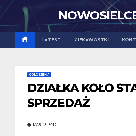
Skip
NOWOSIELCE
to
content
LATEST
CIEKAWOSTKI
KONT
OGŁOSZENIA
DZIAŁKA KOŁO ST
SPRZEDAŻ
MAR 13, 2017