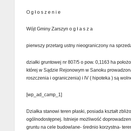
O g ł o s z e n i e
Wójt Gminy Zarszyn o g ł a s z a
pierwszy przetarg ustny nieograniczony na sprzed
działki gruntowej nr 807/5 o pow. 0,1163 ha położ
której w Sądzie Rejonowym w Sanoku prowadzona je
roszczenia i ograniczenia) i IV ( hipoteka ) są wol
[wp_ad_camp_1]
Działka stanowi teren płaski, posiada kształt zbli
ogólnodostępnej. Istnieje możliwość doprowadzenia
gruntu na cele budowlane- średnio korzystna- tere