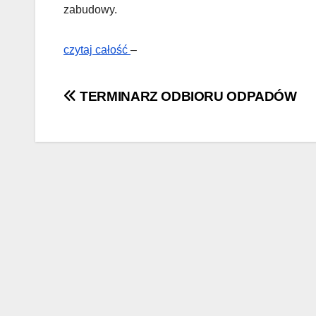
zabudowy.
czytaj całość
–
Nawigacja
TERMINARZ ODBIORU ODPADÓW
wpisu