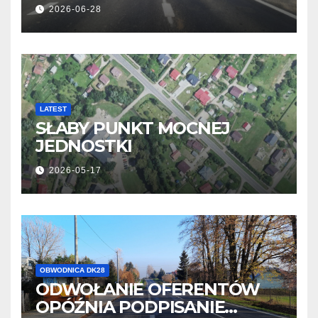
OBWODNICY NOWOSIELEC I
2026-06-28
PISAROWIEC
LATEST
SŁABY PUNKT MOCNEJ
JEDNOSTKI
2026-05-17
OBWODNICA DK28
ODWOŁANIE OFERENTÓW
OPÓŹNIA PODPISANIE