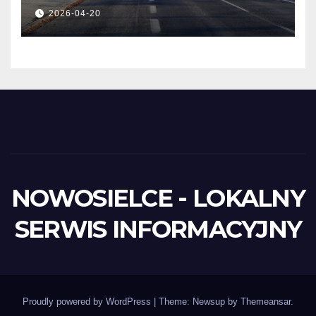
UMOWY
2026-04-20
NOWOSIELCE - LOKALNY
SERWIS INFORMACYJNY
Proudly powered by WordPress
|
Theme: Newsup by
Themeansar
.