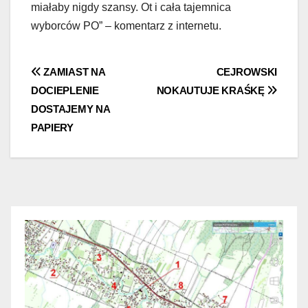
miałaby nigdy szansy. Ot i cała tajemnica
wyborców PO” – komentarz z internetu.
Nawigacja
ZAMIAST NA
CEJROWSKI
DOCIEPLENIE
NOKAUTUJE KRAŚKĘ
wpisu
DOSTAJEMY NA
PAPIERY