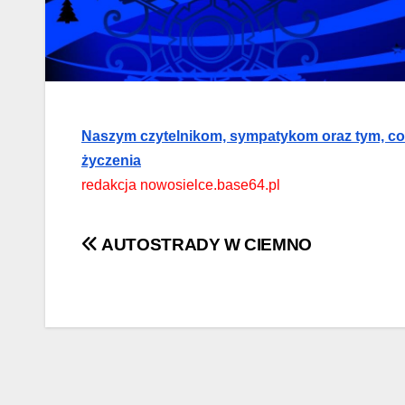
Naszym czytelnikom, sympatykom oraz tym, co 
życzenia
redakcja nowosielce.base64.pl
Nawigacja
AUTOSTRADY W CIEMNO
wpisu