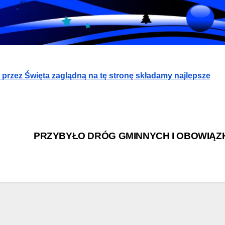
przez Święta zaglądną na tę stronę składamy najlepsze
PRZYBYŁO DRÓG GMINNYCH I OBOWIĄ