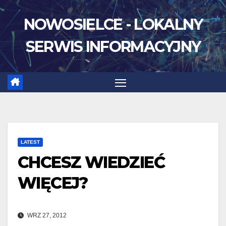
Skip
NOWOSIELCE - LOKALNY
to
content
SERWIS INFORMACYJNY
LATEST
CHCESZ WIEDZIEĆ
WIĘCEJ?
WRZ 27, 2012