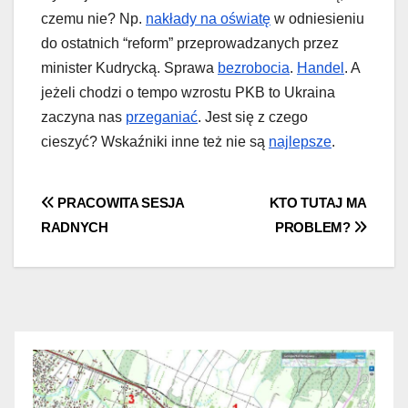
czemu nie? Np.
nakłady na oświatę
w odniesieniu
do ostatnich “reform” przeprowadzanych przez
minister Kudrycką. Sprawa
bezrobocia
.
Handel
. A
jeżeli chodzi o tempo wzrostu PKB to Ukraina
zaczyna nas
przeganiać
. Jest się z czego
cieszyć? Wskaźniki inne też nie są
najlepsze
.
Nawigacja
PRACOWITA SESJA
KTO TUTAJ MA
RADNYCH
PROBLEM?
wpisu