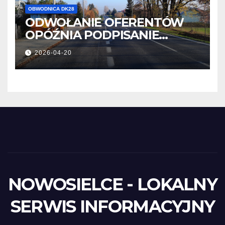
OBWODNICA DK28
ODWOŁANIE OFERENTÓW
OPÓŹNIA PODPISANIE
UMOWY
2026-04-20
NOWOSIELCE - LOKALNY
SERWIS INFORMACYJNY