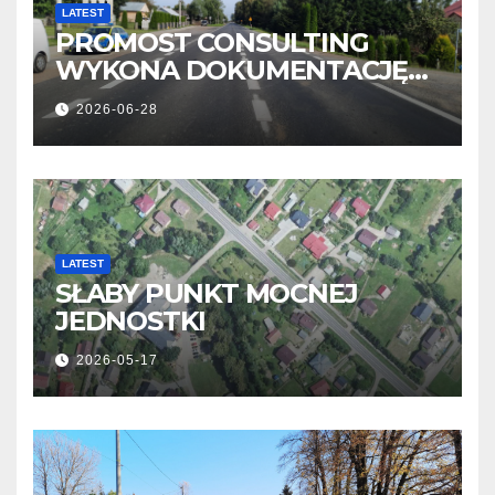
LATEST
PROMOST CONSULTING
WYKONA DOKUMENTACJĘ
OBWODNICY NOWOSIELEC I
2026-06-28
PISAROWIEC
LATEST
SŁABY PUNKT MOCNEJ
JEDNOSTKI
2026-05-17