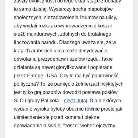
zaszły okoliczności do tego skłaniające zrobiłaby
to samo dzisiaj. Wystarczy trochę niepokojów
społecznych, niezadowolenia i tłumów na ulicy,
aby wydali rozkaz o wyprowadzeniu z koszar
służb mundurowych, zdolnych do brutalnego
linczowania narodu. Dlaczego uważa się, że w
krajach arabskich ulica może decydować o
odwołaniu prezydentów i szefów rządu. Takie
działania są nawet gloryfikowane i popierane
przez Europę i USA. Czy to ma być poprawność
polityczna? To, że pamięć o żołnierzach wyklętych
jest tylko grą pozorów dowodzi postawa posłów
SLD i grupy Palikota –
czytaj tutaj
. Dla niektórych
wydanie wyroku byłoby obecnie równie proste jak
uśmiechanie się przed kamerą i piękne
opowiadanie o swojej “trosce” wobec ojczyzny.