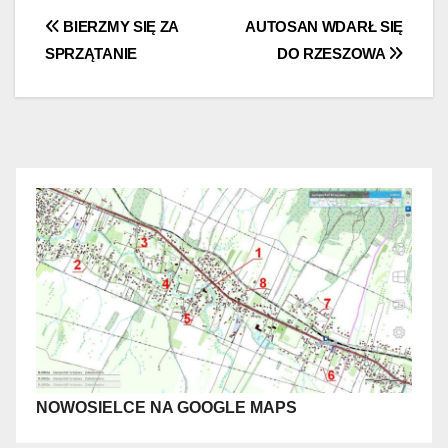
Nawigacja
BIERZMY SIĘ ZA
AUTOSAN WDARŁ SIĘ
SPRZĄTANIE
DO RZESZOWA
wpisu
NOWOSIELCE NA GOOGLE MAPS