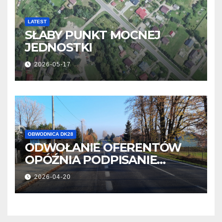
LATEST
SŁABY PUNKT MOCNEJ
JEDNOSTKI
2026-05-17
OBWODNICA DK28
ODWOŁANIE OFERENTÓW
OPÓŹNIA PODPISANIE
UMOWY
2026-04-20