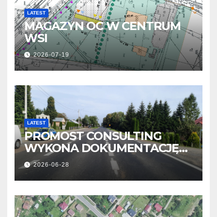
LATEST
MAGAZYN OC W CENTRUM
WSI
2026-07-19
LATEST
PROMOST CONSULTING
WYKONA DOKUMENTACJĘ
OBWODNICY NOWOSIELEC I
2026-06-28
PISAROWIEC