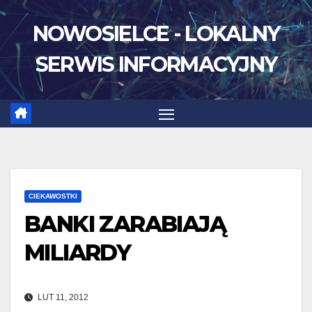
Skip
NOWOSIELCE - LOKALNY
to
content
SERWIS INFORMACYJNY
CIEKAWOSTKI
BANKI ZARABIAJĄ
MILIARDY
LUT 11, 2012