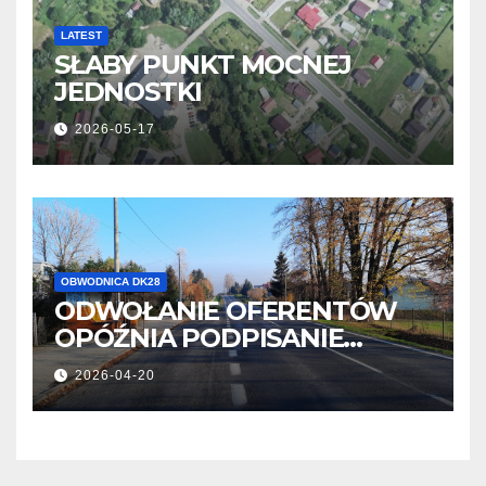
LATEST
SŁABY PUNKT MOCNEJ
JEDNOSTKI
2026-05-17
OBWODNICA DK28
ODWOŁANIE OFERENTÓW
OPÓŹNIA PODPISANIE
UMOWY
2026-04-20