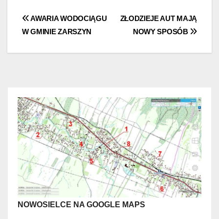
Nawigacja
AWARIA WODOCIĄGU
ZŁODZIEJE AUT MAJĄ
W GMINIE ZARSZYN
NOWY SPOSÓB
wpisu
NOWOSIELCE NA GOOGLE MAPS