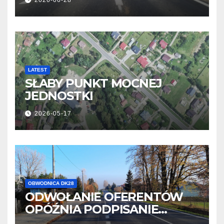
PISAROWIEC
LATEST
SŁABY PUNKT MOCNEJ
JEDNOSTKI
2026-05-17
OBWODNICA DK28
ODWOŁANIE OFERENTÓW
OPÓŹNIA PODPISANIE
UMOWY