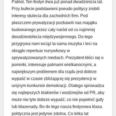
Patriot. Ten festyn trwa już ponad dwadzieścia lat.
Przy bufecie podstawieni pseudo politycy zrobili
interesy stulecia dla zachodnich firm. Pod
płaszczem prywatyzacji pozbawili nas majątku
budowanego przez cały naród od co najmniej
dwudziestolecia międzywojennego. Do tego
przygrywa nam wciąż ta sama muzyka i leci na
okrągło repertuar rozrywkowy w
sprywatyzowanych mediach. Prezydent kłóci się o
pomniki, interesuje palmami wielkanocnymi, a
największym problemem dla rządu jest dobrze
wypaść w czasie zbliżającej się prezydencji w
unijnym konkursie demokracji. Dlatego sprowadza
się najlepszych klakierów i wodzirejów od PR, aby
może nie tyle dobrze wypaść, co nie popełnić gafy
lub błazenady. Bo do tego nasza festynowa klasa
polityczna jest jedynie zdolna. Co kilka lat