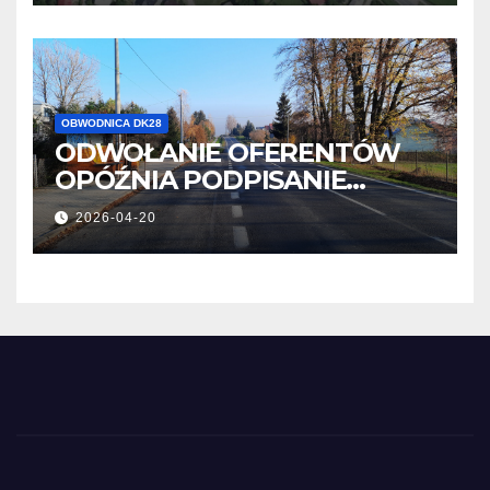
OBWODNICA DK28
ODWOŁANIE OFERENTÓW
OPÓŹNIA PODPISANIE
UMOWY
2026-04-20