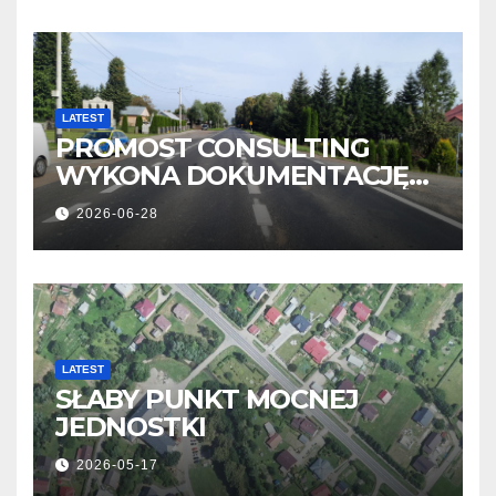
LATEST
PROMOST CONSULTING
WYKONA DOKUMENTACJĘ
OBWODNICY NOWOSIELEC I
2026-06-28
PISAROWIEC
LATEST
SŁABY PUNKT MOCNEJ
JEDNOSTKI
2026-05-17