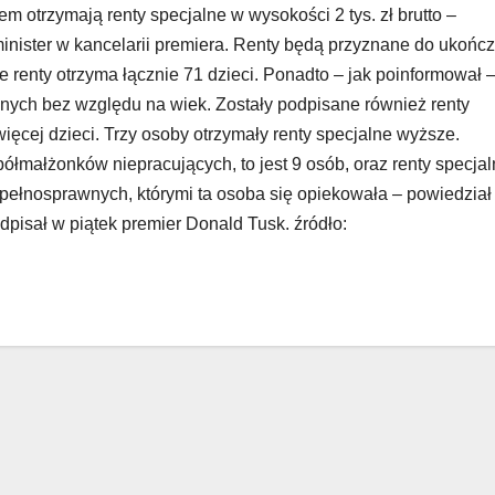
m otrzymają renty specjalne w wysokości 2 tys. zł brutto –
inister w kancelarii premiera. Renty będą przyznane do ukońc
kie renty otrzyma łącznie 71 dzieci. Ponadto – jak poinformował 
awnych bez względu na wiek. Zostały podpisane również renty
 więcej dzieci. Trzy osoby otrzymały renty specjalne wyższe.
ółmałżonków niepracujących, to jest 9 osób, oraz renty specja
iepełnosprawnych, którymi ta osoba się opiekowała – powiedział
pisał w piątek premier Donald Tusk. źródło: