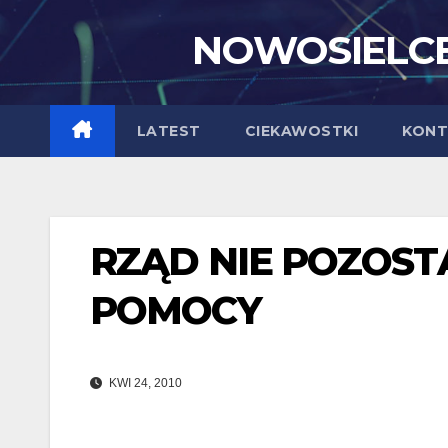
Skip
NOWOSIELCE
to
content
LATEST
CIEKAWOSTKI
KONT
RZĄD NIE POZOST
POMOCY
KWI 24, 2010