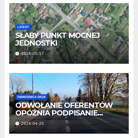
LATEST
SŁABY PUNKT MOCNEJ
JEDNOSTKI
2026-05-17
OBWODNICA DK28
ODWOŁANIE OFERENTÓW
OPÓŹNIA PODPISANIE
UMOWY
2026-04-20