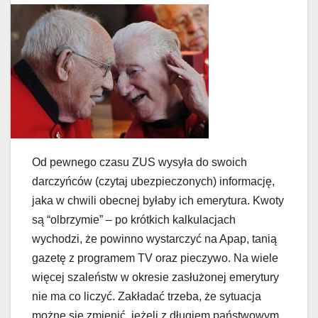
Od pewnego czasu ZUS wysyła do swoich
darczyńców (czytaj ubezpieczonych) informację,
jaka w chwili obecnej byłaby ich emerytura. Kwoty
są “olbrzymie” – po krótkich kalkulacjach
wychodzi, że powinno wystarczyć na Apap, tanią
gazetę z programem TV oraz pieczywo. Na wiele
więcej szaleństw w okresie zasłużonej emerytury
nie ma co liczyć. Zakładać trzeba, że sytuacja
możne się zmienić, jeżeli z długiem państwowym