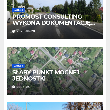
LATEST
PROMOST CONSULTING
WYKONA DOKUMENTACJĘ
OBWODNICY NOWOSIELEC I
2026-06-28
PISAROWIEC
LATEST
SŁABY PUNKT MOCNEJ
JEDNOSTKI
2026-05-17