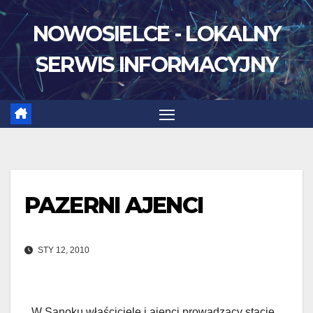
Skip
NOWOSIELCE - LOKALNY
to
content
SERWIS INFORMACYJNY
PAZERNI AJENCI
STY 12, 2010
W Sanoku właściciele i ajenci prowadzący stacje