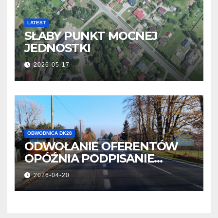
LATEST
SŁABY PUNKT MOCNEJ
JEDNOSTKI
2026-05-17
OBWODNICA DK28
ODWOŁANIE OFERENTÓW
OPÓŹNIA PODPISANIE
UMOWY
2026-04-20