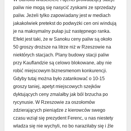
paliw nie mogą się nasycić zyskami ze sprzedaży
paliw. Jeżeli tylko zapowiadany jest w mediach
jakakolwiek pretekst do podwyżki cen oni windują
je na maksymalny pułap już następnego ranka.
Efekt jest taki, że w Sanoku ceny paliw są około
50 groszy droższe na litrze niż w Rzeszowie na
niektórych stacjach. Plany budowy stacji paliw
przy Kauflandzie są celowo blokowane, aby nie
robić miejscowym biznesmenom konkurencji.
Gdyby tutaj można było zatankować o 10-15
groszy taniej, apetyt miejscowych szejków
dyktujących ceny zmalałby jak ból brzucha po
rycynusie. W Rzeszowie za oszołomów
zdzierających pieniądze z kierowców swego
czasu wziął się prezydent Ferenc, u nas niestety
władza się nie wychyli, no bo naraziłaby się i źle