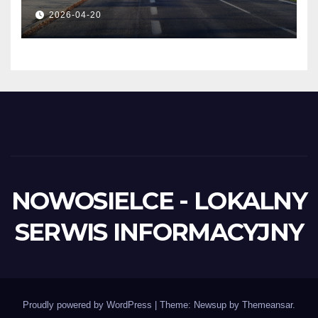
UMOWY
2026-04-20
NOWOSIELCE - LOKALNY
SERWIS INFORMACYJNY
Proudly powered by WordPress
|
Theme: Newsup by
Themeansar
.