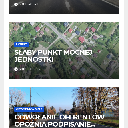
OBWODNICY NOWOSIELEC I
2026-06-28
PISAROWIEC
LATEST
SŁABY PUNKT MOCNEJ
JEDNOSTKI
2026-05-17
OBWODNICA DK28
ODWOŁANIE OFERENTÓW
OPÓŹNIA PODPISANIE