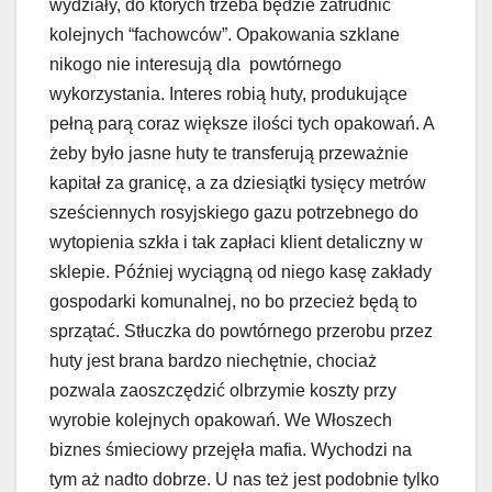
wydziały, do których trzeba będzie zatrudnić
kolejnych “fachowców”. Opakowania szklane
nikogo nie interesują dla powtórnego
wykorzystania. Interes robią huty, produkujące
pełną parą coraz większe ilości tych opakowań. A
żeby było jasne huty te transferują przeważnie
kapitał za granicę, a za dziesiątki tysięcy metrów
sześciennych rosyjskiego gazu potrzebnego do
wytopienia szkła i tak zapłaci klient detaliczny w
sklepie. Później wyciągną od niego kasę zakłady
gospodarki komunalnej, no bo przecież będą to
sprzątać. Stłuczka do powtórnego przerobu przez
huty jest brana bardzo niechętnie, chociaż
pozwala zaoszczędzić olbrzymie koszty przy
wyrobie kolejnych opakowań. We Włoszech
biznes śmieciowy przejęła mafia. Wychodzi na
tym aż nadto dobrze. U nas też jest podobnie tylko