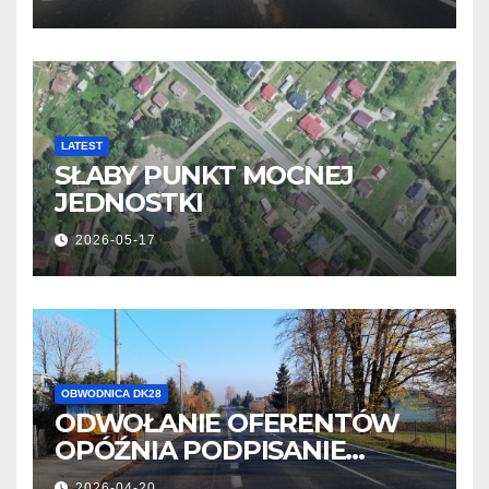
PISAROWIEC
LATEST
SŁABY PUNKT MOCNEJ
JEDNOSTKI
2026-05-17
OBWODNICA DK28
ODWOŁANIE OFERENTÓW
OPÓŹNIA PODPISANIE
UMOWY
2026-04-20