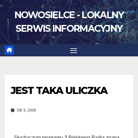
Skip
NOWOSIELCE - LOKALNY
to
content
SERWIS INFORMACYJNY
JEST TAKA ULICZKA
SIE 9, 2009
Słuchaczom programu 3 Polskiego Radia znana