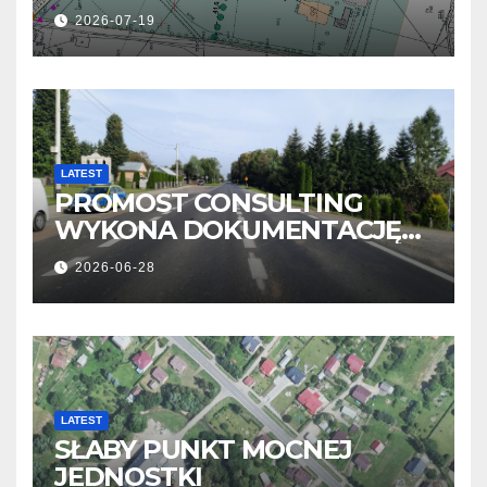
2026-07-19
LATEST
PROMOST CONSULTING
WYKONA DOKUMENTACJĘ
OBWODNICY NOWOSIELEC I
2026-06-28
PISAROWIEC
LATEST
SŁABY PUNKT MOCNEJ
JEDNOSTKI