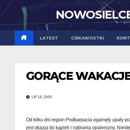
Skip
NOWOSIELCE
to
content
LATEST
CIEKAWOSTKI
KONT
GORĄCE WAKACJ
LIP 18, 2009
Od kilku dni region Podkarpacia ogarnęły upały pr
jest okazja do kąpieli i nabrania opalenizny. Niest