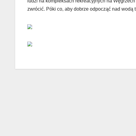
ludzi na kompleksach rekreacyjnych na Węgrzech i
zwrócić. Póki co, aby dobrze odpocząć nad wodą 