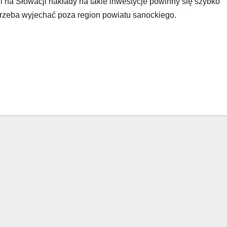
 na Słowacji nakłady na takie inwestycje powinny się szybko
trzeba wyjechać poza region powiatu sanockiego.