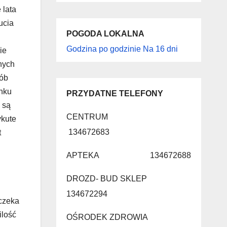
 lata
ucia
POGODA LOKALNA
Godzina po godzinie
Na 16 dni
ie
nych
sób
ynku
PRZYDATNE TELEFONY
 są
CENTRUM
ykute
134672683
t
APTEKA 134672688
DROZD- BUD SKLEP
134672294
oczeka
ilość
OŚRODEK ZDROWIA