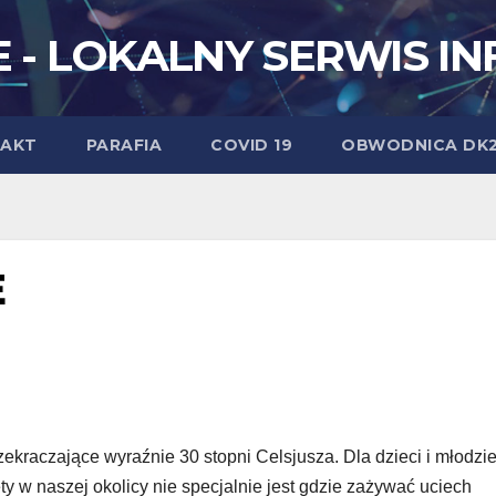
 - LOKALNY SERWIS I
AKT
PARAFIA
COVID 19
OBWODNICA DK
E
zekraczające wyraźnie 30 stopni Celsjusza. Dla dzieci i młodzi
ety w naszej okolicy nie specjalnie jest gdzie zażywać uciech