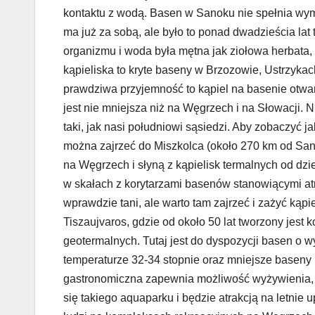
kontaktu z wodą. Basen w Sanoku nie spełnia wy
ma już za sobą, ale było to ponad dwadzieścia lat
organizmu i woda była mętna jak ziołowa herbata, 
kąpieliska to kryte baseny w Brzozowie, Ustrzyka
prawdziwa przyjemność to kąpiel na basenie otwar
jest nie mniejsza niż na Węgrzech i na Słowacji. 
taki, jak nasi południowi sąsiedzi. Aby zobaczy
można zajrzeć do Miszkolca (około 270 km od Sano
na Węgrzech i słyną z kąpielisk termalnych od dzi
w skałach z korytarzami basenów stanowiącymi atra
wprawdzie tani, ale warto tam zajrzeć i zażyć kąpi
Tiszaujvaros, gdzie od około 50 lat tworzony jest
geotermalnych. Tutaj jest do dyspozycji basen o w
temperaturze 32-34 stopnie oraz mniejsze baseny 
gastronomiczna zapewnia możliwość wyżywienia, n
się takiego aquaparku i będzie atrakcją na letnie 