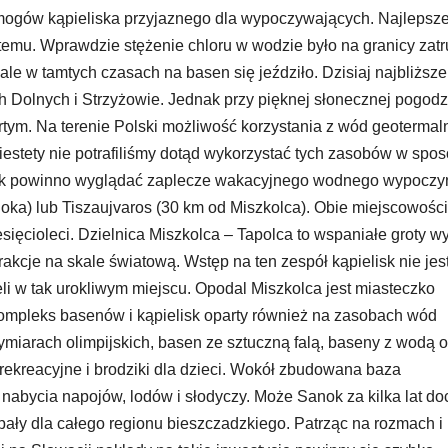
mogów kąpieliska przyjaznego dla wypoczywających. Najlepsze
 temu. Wprawdzie stężenie chloru w wodzie było na granicy zatr
ale w tamtych czasach na basen się jeździło. Dzisiaj najbliższe
ch Dolnych i Strzyżowie. Jednak przy pięknej słonecznej pogodz
tym. Na terenie Polski możliwość korzystania z wód geotermal
Niestety nie potrafiliśmy dotąd wykorzystać tych zasobów w spo
ć jak powinno wyglądać zaplecze wakacyjnego wodnego wypocz
ka) lub Tiszaujvaros (30 km od Miszkolca). Obie miejscowości
esięcioleci. Dzielnica Miszkolca – Tapolca to wspaniałe groty w
kcje na skale światową. Wstęp na ten zespół kąpielisk nie jes
eli w tak urokliwym miejscu. Opodal Miszkolca jest miasteczko
 kompleks basenów i kąpielisk oparty również na zasobach wód
ymiarach olimpijskich, basen ze sztuczną falą, baseny z wodą o
rekreacyjne i brodziki dla dzieci. Wokół zbudowana baza
abycia napojów, lodów i słodyczy. Może Sanok za kilka lat d
upały dla całego regionu bieszczadzkiego. Patrząc na rozmach i 