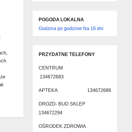
POGODA LOKALNA
Godzina po godzinie
Na 16 dni
ć
ach,
PRZYDATNE TELEFONY
ych
CENTRUM
134672683
cze
ak
APTEKA 134672688
DROZD- BUD SKLEP
134672294
OŚRODEK ZDROWIA