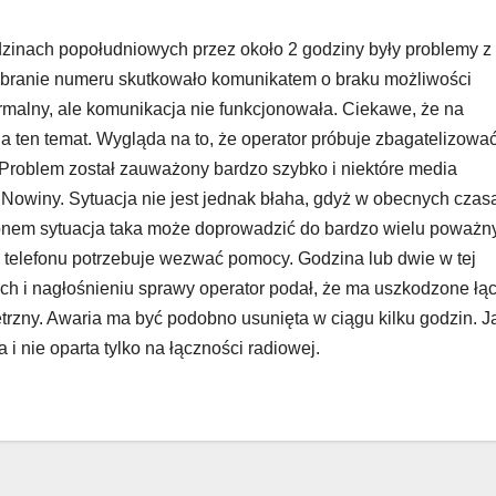
dzinach popołudniowych przez około 2 godziny były problemy z
Wybranie numeru skutkowało komunikatem o braku możliwości
ormalny, ale komunikacja nie funkcjonowała. Ciekawe, że na
na ten temat. Wygląda na to, że operator próbuje zbagatelizowa
 Problem został zauważony bardzo szybko i niektóre media
ik Nowiny. Sytuacja nie jest jednak błaha, gdyż w obecnych czas
fonem sytuacja taka może doprowadzić do bardzo wielu poważn
z telefonu potrzebuje wezwać pomocy. Godzina lub dwie w tej
ach i nagłośnieniu sprawy operator podał, że ma uszkodzone łą
zny. Awaria ma być podobno usunięta w ciągu kilku godzin. J
i nie oparta tylko na łączności radiowej.