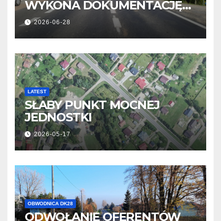
WYKONA DOKUMENTACJĘ
OBWODNICY NOWOSIELEC I
2026-06-28
PISAROWIEC
LATEST
SŁABY PUNKT MOCNEJ
JEDNOSTKI
2026-05-17
OBWODNICA DK28
ODWOŁANIE OFERENTÓW