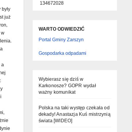
134672028
 były
st już
ron,
WARTO ODWIEDZIĆ
e w
Portal Gminy Zarszyn
lenia.
ia
Gospodarka odpadami
 a
nej
Wybierasz się dziś w
c
Karkonosze? GOPR wydał
zy
ważny komunikat
i
Polska na taki występ czekała od
mi,
dekady! Anastazja Kuś mistrzynią
żnie
świata [WIDEO]
dynie