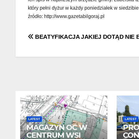
który pełni dyżur w każdy poniedziałek w siedzibie
źródło: http://www.gazetabilgoraj.pl
Nawigacja
BEATYFIKACJA JAKIEJ DOTĄD NIE 
wpisu
LATEST
LATEST
MAGAZYN OC W
PR
CENTRUM WSI
CON