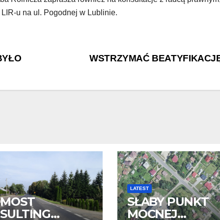
 LIR-u na ul. Pogodnej w Lublinie.
BYŁO
WSTRZYMAĆ BEATYFIKACJ
LATEST
OMOST
SŁABY PUNKT
SULTING
MOCNEJ