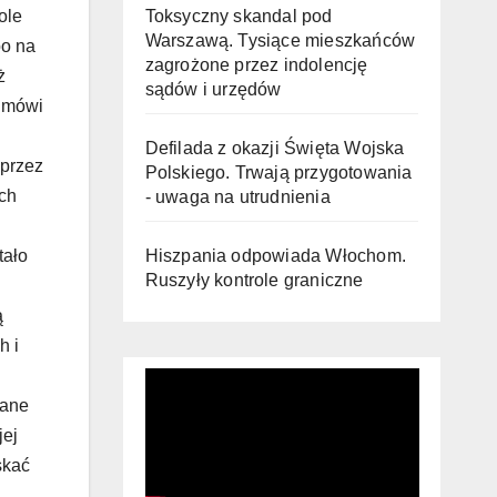
Toksyczny skandal pod
ole
Warszawą. Tysiące mieszkańców
bo na
zagrożone przez indolencję
ż
sądów i urzędów
– mówi
Defilada z okazji Święta Wojska
przez
Polskiego. Trwają przygotowania
ech
- uwaga na utrudnienia
Hiszpania odpowiada Włochom.
tało
Ruszyły kontrole graniczne
ą
h i
wane
jej
skać
,