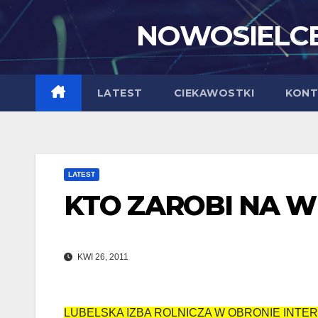
Skip
NOWOSIELCE
to
content
LATEST
CIEKAWOSTKI
KONT
LATEST
KTO ZAROBI NA 
KWI 26, 2011
LUBELSKA IZBA ROLNICZA W OBRONIE INT