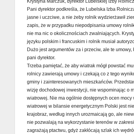
Krystyna Marczuk, dyrektor Lubelskiej Izby Rolnicz
Pani dyrektor podkreśla, że Lubelska Izba Rolnicz
jasne i uczciwe, a nie żeby rolnik wydzierżawił zi
zapis, że w przypadku niepodpisania umowy rolnik 
nie ma nic o okolicznościach zwalniających. Krys
języku polskim i francuskim i rolnik musiał autor
Dużo jest argumentów za i przeciw, ale te umowy, 
pani dyrektor.
Trzeba pamiętać, że aby wiatrak mógł powstać m
rolnicy zawierają umowy i czekają co z tego wynik
gminy i zainteresowanych mieszkańców. Przedstawi
wizję dochodowej inwestycji, nie wspominając o mo
wiatrowej. Nie ma ogólnie dostępnych ocen mocy w
wiatrowej w bilansie energetycznym Polski jest n
krajobraz, według innych urozmaicają go, ale nie
nie pozwalają na wykorzystanie terenów w zakresi
zagrażają ptactwu, gdyż zakłócają szlak ich wędr