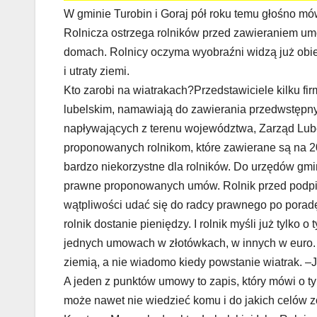
W gminie Turobin i Goraj pół roku temu głośno mó
Rolnicza ostrzega rolników przed zawieraniem umó
domach. Rolnicy oczyma wyobraźni widzą już obi
i utraty ziemi.
Kto zarobi na wiatrakach?Przedstawiciele kilku fi
lubelskim, namawiają do zawierania przedwstępn
napływających z terenu województwa, Zarząd Lube
proponowanych rolnikom, które zawierane są na 2
bardzo niekorzystne dla rolników. Do urzędów gm
prawne proponowanych umów. Rolnik przed podpisa
wątpliwości udać się do radcy prawnego po porad
rolnik dostanie pieniędzy. I rolnik myśli już tylko
jednych umowach w złotówkach, w innych w euro. 
ziemią, a nie wiadomo kiedy powstanie wiatrak. –Je
A jeden z punktów umowy to zapis, który mówi o ty
może nawet nie wiedzieć komu i do jakich celów 