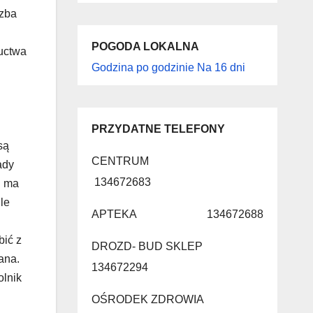
Izba
POGODA LOKALNA
uctwa
Godzina po godzinie
Na 16 dni
PRZYDATNE TELEFONY
są
CENTRUM
ady
134672683
i ma
le
APTEKA 134672688
bić z
DROZD- BUD SKLEP
ana.
134672294
olnik
OŚRODEK ZDROWIA