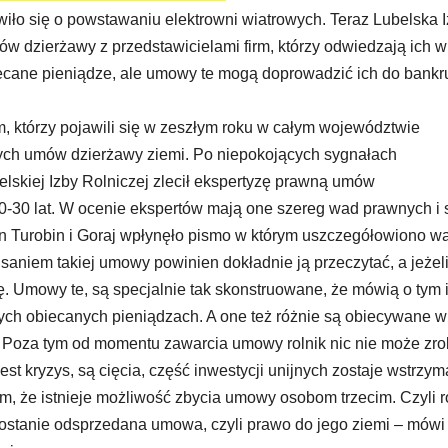
wiło się o powstawaniu elektrowni wiatrowych. Teraz Lubelska 
w dzierżawy z przedstawicielami firm, którzy odwiedzają ich w
ecane pieniądze, ale umowy te mogą doprowadzić ich do bankr
rm, którzy pojawili się w zeszłym roku w całym województwie
ych umów dzierżawy ziemi. Po niepokojących sygnałach
lskiej Izby Rolniczej zlecił ekspertyzę prawną umów
0-30 lat. W ocenie ekspertów mają one szereg wad prawnych i 
in Turobin i Goraj wpłynęło pismo w którym uszczegółowiono w
niem takiej umowy powinien dokładnie ją przeczytać, a jeżel
ę.
Umowy te, są specjalnie tak skonstruowane, że mówią o tym i
 o tych obiecanych pieniądzach. A one też różnie są obiecywane w
Poza tym od momentu zawarcia umowy rolnik nic nie może zro
st kryzys, są cięcia, część inwestycji unijnych zostaje wstrzym
m, że istnieje możliwość zbycia umowy osobom trzecim. Czyli r
zostanie odsprzedana umowa, czyli prawo do jego ziemi – mówi