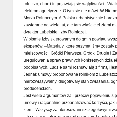
rolniczo, choć i tu pojawiają się wątpliwości –Wiat
elektromagnetyczne. O tym się nie mówi. W Niemcz
Morzu Północnym. A Polska urbanistycznie bardz
zawierane na wiele lat, ale tam właściciel ziemi 
dyrektor Lubelskiej Izby Rolniczej.
W piśmie Izby skierowanym do gmin powiatu wys
ekspertów. –Materiały, które otrzymaliśmy zostały
miejscowości: Gródki Pierwsze, Gródki Drugie i Ż
uregulowania spraw prawnych konkretnych działek
podpisanych. Ludzie sami rozmawiają z firmą i je
Jednak umowy proponowane rolnikom z Lubelszczy
nierozwiązywalny, długotrwały stan związania, og
producenckich.
Jest wiele argumentów za i przeciw pojawieniu si
umowy i racjonalnie przeanalizować korzyści, jak i
ziemi. Wszyscy zainteresowani szczegółowymi w
ich spis w najbliższym urzędzie gminy. Lubelska 