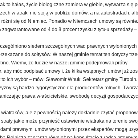
rak to hałas, życie biologiczne zamiera w glebie, wytwarza się p
ech wiatraki nie stoją w pobliżu domów, a na autostradach, al
o różni się od Niemiec. Ponadto w Niemczech umowy są równie
ma zagwarantowane od 4 do 8 procent zysku z tytułu sprzedaży 
zczególniono siedem szczególnych wad prawnych wyłonionych 
 przekazane do sołtysów. W naszej gminie temat ten dotyczy trz
abno. Wiemy, że ludzie w naszej gminie podejmowali próby
, aby móc podpisać umowy i, że kilka wstępnych umów już zos
st to ich wybór – mówi Sławomir Wnuk, Sekretarz gminy Turobin.
zny są bardzo rygorystyczne dla producentów rolnych. Tworz
raniczając prawa właścicielskie, swobodę decyzji gospodarczyc
ę wiatraków, ale z pewnością należy dokładnie czytać propono
 straty jakie może przynieść ustawienie wiatraka na terenie swo
adami prawnymi umów wyłonionymi przez ekspertów mogą uzy
Izba Rolnicza zaprasza również na konsultacje z radcą prawnym