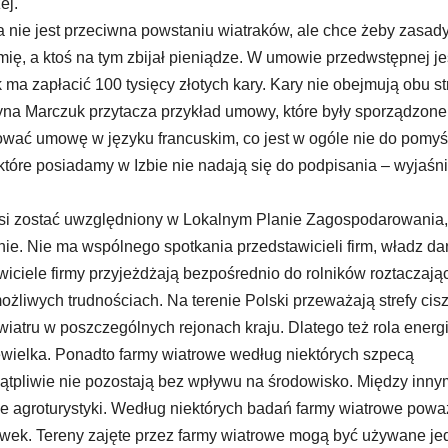
ej.
a nie jest przeciwna powstaniu wiatraków, ale chce żeby zasady
emię, a ktoś na tym zbijał pieniądze. W umowie przedwstępnej je
ma zapłacić 100 tysięcy złotych kary. Kary nie obejmują obu st
tyna Marczuk przytacza przykład umowy, które były sporządzon
yzować umowę w języku francuskim, co jest w ogóle nie do pomyś
które posiadamy w Izbie nie nadają się do podpisania – wyjaśn
usi zostać uwzględniony w Lokalnym Planie Zagospodarowania,
nie. Nie ma wspólnego spotkania przedstawicieli firm, władz da
ciele firmy przyjeżdżają bezpośrednio do rolników roztaczają
żliwych trudnościach. Na terenie Polski przeważają strefy cis
iatru w poszczególnych rejonach kraju. Dlatego też rola energi
iewielka. Ponadto farmy wiatrowe według niektórych szpecą
wątpliwie nie pozostają bez wpływu na środowisko. Między inny
e agroturystyki. Według niektórych badań farmy wiatrowe powa
ówek. Tereny zajęte przez farmy wiatrowe mogą być używane je